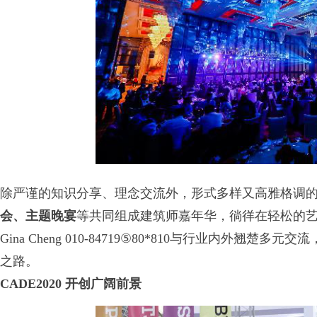
除严谨的知识分享、理念交流外，形式多样又高雅格调
会
、主题
晚宴
等共同组成建筑师嘉年华，徜徉在轻松的
Gina Cheng 010-84719⑤80*810与行业内
之路。
CADE2020
开创广阔前景