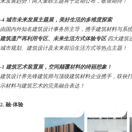
来发展趋势！两大重磅主题将于近期公布，敬请期待！
-4
城市未来发展主题展，美好
生活
的多维度探索
由国内外知名建筑设计事务所主导，携手建筑材料与系
建筑遗产再利用专区、未来生活方式体验专区
四
大建筑
城市规划、建筑设计及未来前沿生活方式等热点主题
！
-1
建筑艺术装置展，空间颠覆材料的
绮丽想象！
建筑设计界先锋建筑师与顶级建筑材料企业携手，联袂
示材料与建筑艺术的完美融合表达
！
2.
融·体验