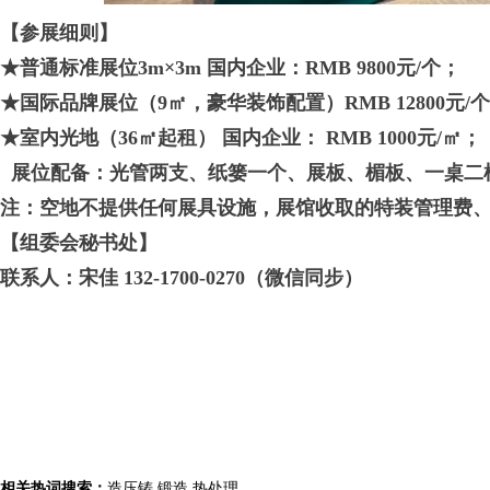
【参展细则】
★普通标准展位3m×3m 国内企业：RMB 9800元/个；
★国际品牌展位（9㎡，豪华装饰配置）RMB 12800元/
★室内光地（36㎡起租） 国内企业： RMB 1000元/㎡；
展位配备：光管两支、纸篓一个、展板、楣板、一桌二
注：空地不提供任何展具设施，展馆收取的特装管理费
【
组委会秘书处
】
联系人：
宋佳 132-1700-0270（微信同步）
相关热词搜索：
造压铸
锻造
热处理