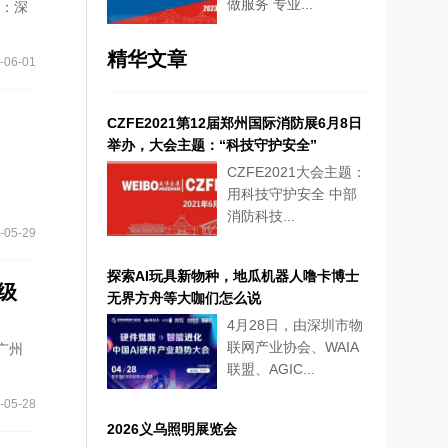
做服务 专业...
方：深
精华文章
-06-01
CZFE2021第12届郑州国际消防展6月8日
举办，大会主题：“科技守护安全”
n
CZFE2021大会主题：
用科技守护安全 中部
消防科技...
-05-29
探索AI玩具新物种，地瓜机器人噜卡博士
级
无界方舟等大咖们怎么说
4月28日，由深圳市物
联网产业协会、WAIA
广州
联盟、AGIC...
-05-28
2026义乌照明展览会