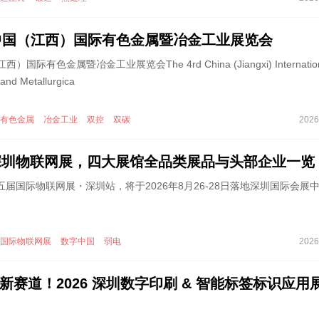
届中国（江西）国际有色金属暨冶金工业展览会
国际有色金属暨冶金工业展览会The 4rd China (Jiangxi) Internation
and Metallurgica
有色金属
冶金工业
双控
双碳
2026
26 深圳物联网展，四大展馆全品类展品与头部企业一览
第二十五届国际物联网展・深圳站，将于2026年8月26-28日落地深圳国际会展
国际物联网展
数字中国
弱电
2026
赛道！2026 深圳数字印刷 & 智能标签标识应用展