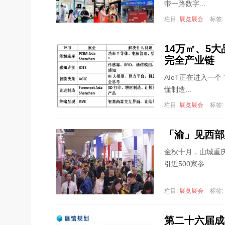
带一路数字...
栏目:
展览展会
标签:
14万㎡、5大
完全产业链
AIoT正在进入一
懂制造...
栏目:
展览展会
标签:
「渝」见西部
金秋十月，山城重
引近500家参...
栏目:
展览展会
标签:
第二十六届成