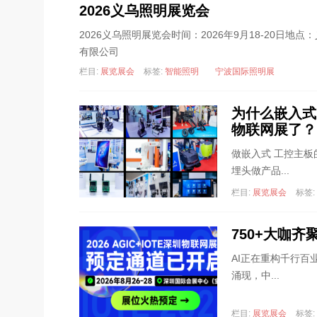
2026义乌照明展览会
2026义乌照明展览会时间：2026年9月18-20日
有限公司
栏目:
展览展会
标签:
智能照明
宁波国际照明展
为什么嵌入式
物联网展了？
做嵌入式 工控主
埋头做产品...
栏目:
展览展会
标签:
750+大咖
AI正在重构千行百
涌现，中...
栏目:
展览展会
标签: