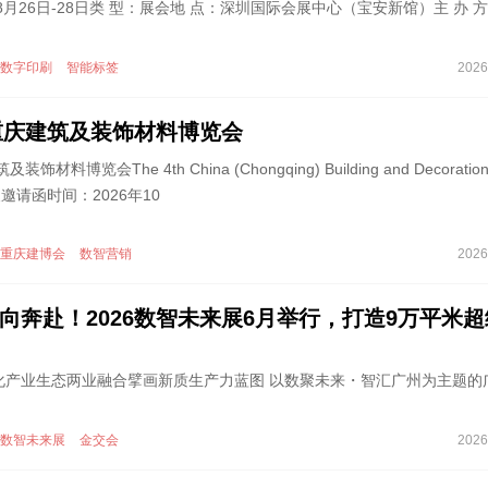
8月26日-28日类 型：展会地 点：深圳国际会展中心（宝安新馆）主 办 
数字印刷
智能标签
2026
届重庆建筑及装饰材料博览会
材料博览会The 4th China (Chongqing) Building and Decoratio
o参展邀请函时间：2026年10
重庆建博会
数智营销
2026
向奔赴！2026数智未来展6月举行，打造9万平米超
化产业生态两业融合擘画新质生产力蓝图 以数聚未来・智汇广州为主题的
数智未来展
金交会
2026