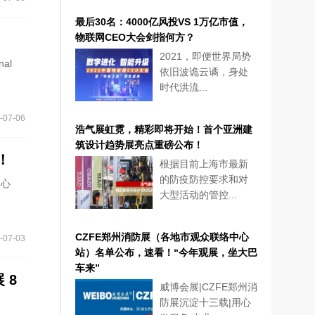
最后30名：4000亿风投VS 1万亿市值，
物联网CEO大会剑指何方？
2021，即便世界局势
al
依旧波诡云谲，身处
时代洪流...
-07-06
浩气展虹霓，精彩即将开始！首个亚洲建
筑设计趋势展亮点重磅公布！
！
根据目前上海市最新
的防疫防控要求和对
中心
大型活动的管控...
CZFE郑州消防展（各地市观众联络中心
-07-03
站）名单公布，速看！“今年观展，坐大巴
车来”
 8
威博会展|CZFE郑州消
防展沉淀十三载|用心