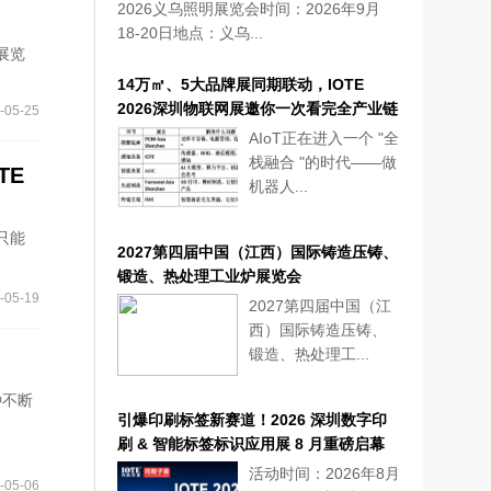
2026义乌照明展览会时间：2026年9月
18-20日地点：义乌...
展览
14万㎡、5大品牌展同期联动，IOTE
2026深圳物联网展邀你一次看完全产业链
-05-25
AIoT正在进入一个 "全
栈融合 "的时代——做
TE
机器人...
只能
2027第四届中国（江西）国际铸造压铸、
锻造、热处理工业炉展览会
-05-19
2027第四届中国（江
西）国际铸造压铸、
锻造、热处理工...
种不断
引爆印刷标签新赛道！2026 深圳数字印
刷 & 智能标签标识应用展 8 月重磅启幕
活动时间：2026年8月
-05-06