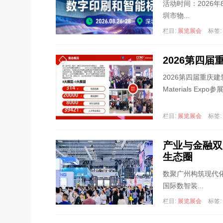
活动时间：2026年
圳市物...
栏目:
展览展会
标签:
2026第四
2026第四届重庆建筑及装饰
Materials Exp
栏目:
展览展会
标签:
产业与金融双
生态圈
数聚广州构筑现代
国际数智装...
栏目:
展览展会
标签: