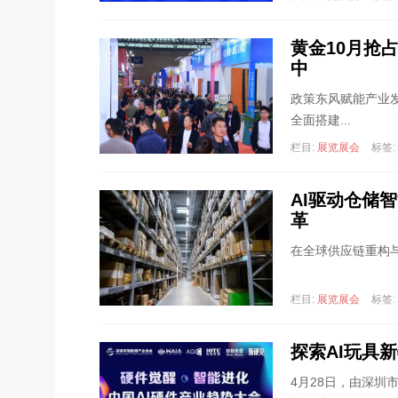
黄金10月抢
中
政策东风赋能产业
全面搭建...
栏目:
展览展会
标签:
AI驱动仓储智
革
在全球供应链重构与
栏目:
展览展会
标签:
探索AI玩具
4月28日，由深圳