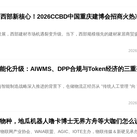
占西部新核心！2026CCBD中国重庆建博会招商火热
发展，西部建材市场机遇裂变升级。当下，西部规模领先的建材家居商贸
2026
能化升级：AIWMS、DPP合规与Token经济的三
智能制造战略深入推进的背景下，仓储物流正经历从 "传统人工管理 "向 "智
2026
新物种，地瓜机器人噜卡博士无界方舟等大咖们怎么
市物联网产业协会、WAIA联盟、AGIC、IOTE主办，物联传媒＆新硬见承