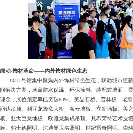
绿动·饰材革命——内外饰材绿色生态
10/11号馆集中聚焦内外饰材绿色生态，联动城市更
间解决方案，涵盖防水保温、环保涂料、装配式墙面、
理念，展位预定率已突破80%。美喆石塑、普林板、老
丽达吊顶、利亚龙蜂窝大板、海云墙板、立新墙板、美
板、亚太巨龙地板、欧雅龙集成吊顶、凡希莱特艺术皮墙
膜、弗士德照明、法迪曼卫浴照明、世纪雷奇照明、崇