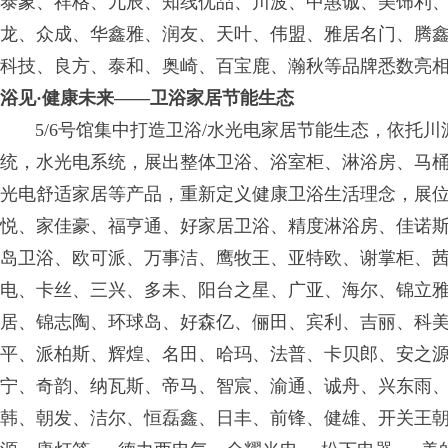
泰象、祥格、九辰、知线优品、川波、中惠诚、美饰利
龙、众成、华鑫雅、润友、天叶、伟盟、雅居名门、腾
科技、良方、泰和、奥崎、百宝鹿、瀚秋等品牌悉数亮
浴见·健康未来——卫浴家居节能生态
5/6号馆集中打造卫浴/水光电家居节能生态，依托川
统，水光电系统，展出整体卫浴、浴室柜、淋浴房、马
光电舒适家居等产品，重新定义健康卫浴生活理念，展位
悦、家佳豪、福亨通、好家居卫浴、精度淋浴房、佳诺
岛卫浴、欧可派、万事洁、鹰牧王、亚特欧、谢掌柜、
电、卡丝、三兴、多未、阳台之星、广亚、海尔、锦立
居、锦志陶、环球岛、好森亿、俪田、宾利、吉丽、科
平、派柏斯、辉煌、名田、哈玛、法普、卡贝郎、安之
宁、奇韵、纳瓦斯、帝马、智宸、渝通、诚舟、兴东雨
韩、朝发、洁尔、恒磊鑫、日丰、前锋、健雄、开关王朝智