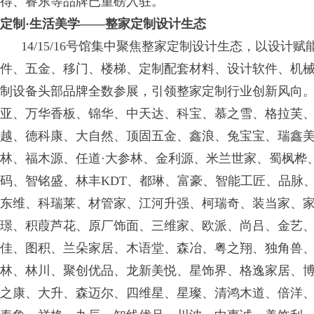
得、睿东等品牌已重磅入驻。
定制·生活美学——整家定制设计生态
14/15/16号馆集中聚焦整家定制设计生态，以设计
件、五金、移门、楼梯、定制配套材料、设计软件、机械
制设备头部品牌全数参展，引领整家定制行业创新风向
亚、万华香板、锦华、中天达、科宝、慕之雪、格拉芙
越、德科康、大自然、顶固五金、鑫浪、兔宝宝、瑞鑫
林、福木源、任道·大参林、金利源、米兰世家、蜀枫桦
码、智铭盛、林丰KDT、都琳、富豪、智能工匠、品脉
东维、科瑞莱、材管家、江河升强、柯瑞奇、装当家、家
璟、积葭芦花、原厂饰面、三维家、欧派、尚吕、金艺
佳、图积、兰朵家居、木语堂、森冶、粤之翔、独角兽
林、林川、聚创优品、龙新美悦、星饰界、格逸家居、
之康、大升、森迈尔、四维星、星璨、清鸿木道、倍洋