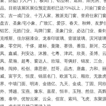
窗、防盗门/入户门、极简门、铝型材、遮阳、阳光房、
品。目前该展区展位预定面积已达75%以上，川渝门窗企
宝、吉一成门业、十万人家、雅派克门窗、誉府仕家门
盘古、圣象/宅小象、广致汇、爱莎、春天、秋蝉、友梦
铝艺、元皓门业、马牌门窗、圣象门业、必达门业、秦
克维斯、佳尔丽漆业、龙泰印玻璃、壹玻玻璃、滨河玻
象、零空间、干侈、建标、曼隆、赛强、番茄、新河、
凤、鑫威、列安达、沐雅、七粵、津武、欣美、圣博、
凤、星瀚、超粤、窗达人、欣瑞、哥俩好、锦发、三合
锋、闯帅、松创、康思密、怼哥、品杰、唐鑫、力和、
威、富宇天、恒度、锦居名门、欧派飞云、顺欣、无敌
界、中墙门面、明涛、金德亿、九天、金成、丁固、同
外、博越、宝燕、豫东、嘉星、恒丰、玉翔、然信、高
雅、泰华、优智云家、云朵、佰宣、索玛、飞虎、东聚