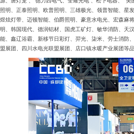
源、唐灯笼 、 德力西电气、全耀光电 、松下电器、 美
照明、正泰照明、欧普照明、三雄极光、领普智能、星
煜炫灯带、迈顿智能、伯爵照明、豪意水电光、宏森麻
明、韩国现代、德润铝材、国虎工矿灯、敏华消防、天汉
能、鑫辽浴霸、新移节日彩灯、羿光、柒米、劳士消防
盟展团、四川水电光联盟展团、店口镇水暖产业展团等