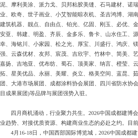
泥、摩利美涂、派力戈、贝邦粘胶美缝、石马建材、诺
业、欧奇、世子画业、小艾智能晾衣机、圣吉鸿博、湖
建筑机器、靓点、自由点、铂光、亿固、刚玉、必优、
安亚、韩建、明盈、齐辰、金多乐、鲁卡、山水住工、
幸、海铭川、小家园、松之光、厚宝、川盛行、鸿庆、
强、云森优材、友邦、宸茂、吉欣宇、竹林中、简美、
嘉扬、吉地亚、优布纺、蜀石、顶美家、纳言、橙莹、
拓、星美优品、永丽、美耀、炎立、格美空间、蓝昆、
团、大港市场展团、成都涂料协会展团、四川省防水协会
目成果展团)等品牌与展团强势入驻。
四月商机涌动，行业聚力共生。2026中国成都建博
业趋势、对接优质资源、构建商业生态的必赴之约。目前
4月16-18日，中国西部国际博览城，2026中国成