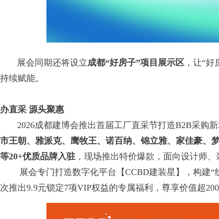
展会同期还将设立
成都“好房子”项目展示区
，让“好
持续赋能。
办直采 源头聚惠
2026成都建博会推出首届工厂直采节打造B2B采购
市王朝、雅派克、鹰牧王、诺百纳、锦立雅、家佳豪、
等20+优质品牌入驻
，现场推出特价爆款，面向设计师、
展会专门打造数字化平台【CCBD建装星】，构建“线
次推出9.9元锁定7项VIP权益的专属福利，尊享价值超2