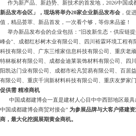
作为新产品、新趋势、新技术的首发地，2026中国成
新品发布会区」，现场将举办20家企业新品发布会
，促
值，精品荟萃、新品首发，一次看个够，等你来品鉴！
举办新品发布会的企业包括："旧改新生态・供应链提
峰会"、成都红杉树木业有限公司、四川裕霖环境工程有
科技有限公司、广东三维家信息科技有限公司、重庆老
特林板材有限公司、成都金迪莱装饰材料有限公司、四
阳凯达门业有限公司、成都市松凡贸易有限公司、百居
有限公司、重庆千润新材料科技有限公司、重庆友梦家
促供需 精准商机
中国成都建博会一直是建材人心目中中西部地区最具成
中国成都建博会商贸对接会”
为参展品牌与大客户搭建资
商，最大化挖掘展期黄金商机。