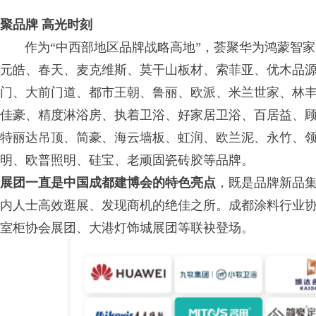
聚品牌 高光时刻
作为“中西部地区品牌战略高地”，荟聚华为鸿蒙智家
元皓、春天、麦克维斯、莫干山板材、索菲亚、优木品
门、大前门道、都市王朝、鲁丽、欧派、米兰世家、林
佳豪、精度淋浴房、执着卫浴、好家居卫浴、百居益、
特丽达吊顶、简豪、海云墙板、虹润、欧兰泥、永竹、
明、欧普照明、硅宝、老顽固瓷砖胶等品牌。
展团一直是中国成都建博会的特色亮点
，既是品牌新品
内人士高效逛展、发现商机的绝佳之所。成都涂料行业
室柜协会展团、大港灯饰城展团等联袂登场。