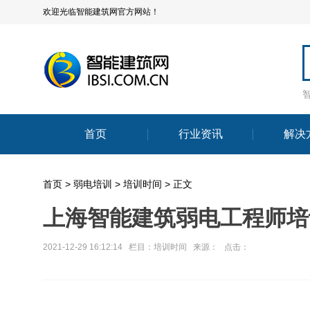
欢迎光临智能建筑网官方网站！
首页
行业资讯
解决
首页
>
弱电培训
>
培训时间
> 正文
上海智能建筑弱电工程师培
2021-12-29 16:12:14 栏目：
培训时间
来源： 点击：