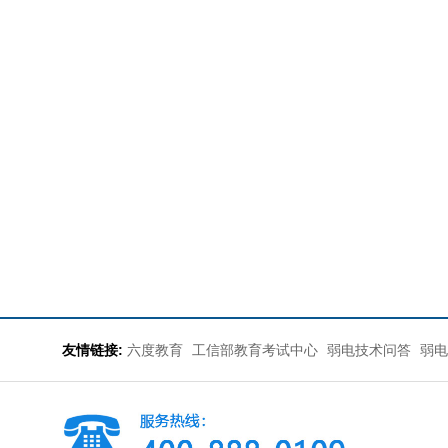
友情链接:
六度教育
工信部教育考试中心
弱电技术问答
弱电