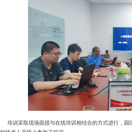
培训采取现场面授与在线培训相结合的方式进行，园区